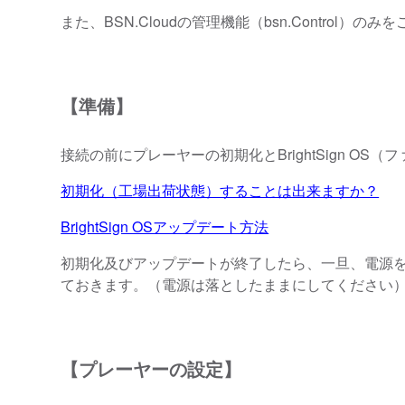
また、BSN.Cloudの管理機能（bsn.Contro
【準備】
接続の前にプレーヤーの初期化とBrightSign O
初期化（工場出荷状態）することは出来ますか？
BrightSign OSアップデート方法
初期化及びアップデートが終了したら、一旦、電源を
ておきます。（電源は落としたままにしてください
【プレーヤーの設定】