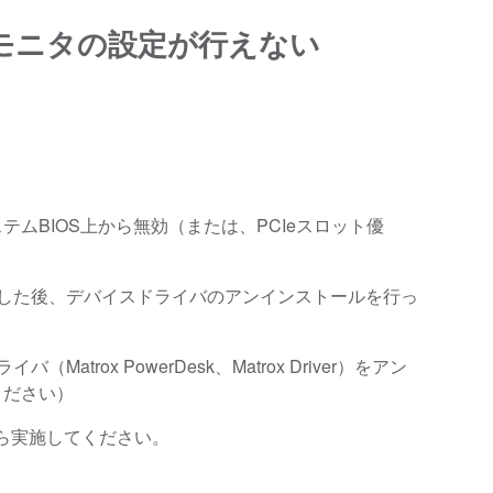
チモニタの設定が行えない
ムBIOS上から無効（または、PCIeスロット優
にした後、デバイスドライバのアンインストールを行っ
 PowerDesk、Matrox Driver）をアン
ください）
p」上から実施してください。