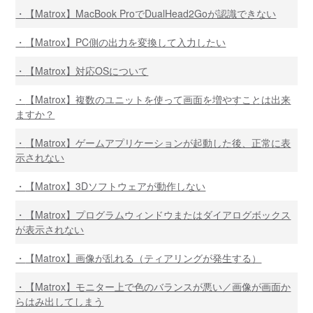
【Matrox】MacBook ProでDualHead2Goが認識できない
【Matrox】PC側の出力を変換して入力したい
【Matrox】対応OSについて
【Matrox】複数のユニットを使って画面を増やすことは出来
ますか？
【Matrox】ゲームアプリケーションが起動した後、正常に表
示されない
【Matrox】3Dソフトウェアが動作しない
【Matrox】プログラムウィンドウまたはダイアログボックス
が表示されない
【Matrox】画像が乱れる（ティアリングが発生する）
【Matrox】モニター上で色のバランスが悪い／画像が画面か
らはみ出してしまう