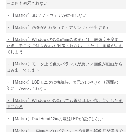
ーに何も表示されない
【Matrox】3Dソフトウェアが動作しない
【Matrox】画像が乱れる（ティアリングが発生する）
【Matrox】Windowsの起動画面の後または、解像度を変更し
た後、モニタに何も表示さ 対策：れない、または、画像が乱れ
てしまう
【Matrox】モニタ上で色のバランスが悪い／画像が画面から
はみ出してしまう
【Matrox】LCDモニタに接続時、表示がぼやけたり画面の一
部にしか表示されない
【Matrox】Windowsが起動しても電源LEDが赤く点灯したま
まになる
【Matrox】DualHead2Goの電源LEDが点灯しない
【Matrox】「画面のプロパティ」上で特定の解像度が選択で