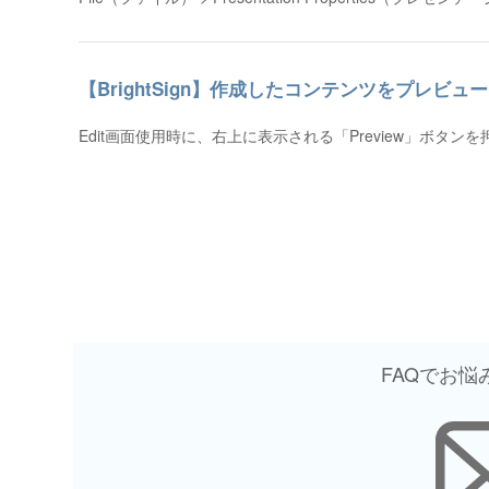
【BrightSign】作成したコンテンツをプレビュ
Edit画面使用時に、右上に表示される「Preview」ボ
投
稿
の
FAQでお
ペ
ー