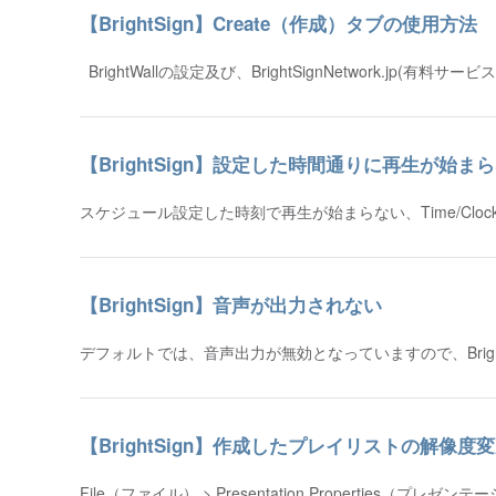
【BrightSign】Create（作成）タブの使用方法
BrightWallの設定及び、BrightSignNetwork.jp
【BrightSign】設定した時間通りに再生が始ま
スケジュール設定した時刻で再生が始まらない、Time/Clo
【BrightSign】音声が出力されない
デフォルトでは、音声出力が無効となっていますので、Brig
【BrightSign】作成したプレイリストの解像度
File（ファイル） > Presentation Propertie