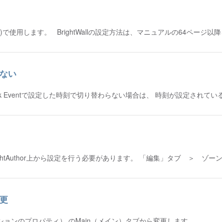
(有料サービス)で使用します。 BrightWallの設定方法は、マニュアルの64ページ
らない
ck Eventで設定した時刻で切り替わらない場合は、 時刻が設定されて
htAuthor上から設定を行う必要があります。 「編集」タブ ＞ ゾ
変更
s（プレゼンテーションのプロパティ） のMain（メイン）タブから変更します。