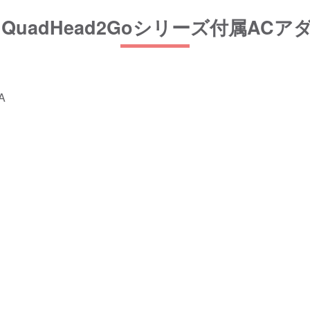
x】QuadHead2Goシリーズ付属AC
A