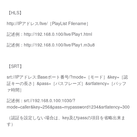
【HLS】
http://IPアドレス/live/［PlayList Filename］
記述例：http://192.168.0.100/live/Play1.html
記述例：http://192.168.0.100/live/Play1.m3u8
【SRT】
srt
://IPアドレス:Baseポート番号/?mode=［モード］&key=［認
証キーの長さ］&
pass
=［パスフレーズ］&
srt
latency=［バッフ
ァ時間］
記述例：
srt
://192.168.0.100:1030/?
mode=caller&key=256&
pass
=mypassword1234&
srt
latency=300
（認証を設定しない場合は、key及びpassの項目を省略出来ま
す）