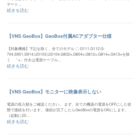
デート…
続きを読む
【VNS GeoBox】GeoBox付属ACアダプター仕様
【対象機種】下記を除く、全てのモデル 〇 G111,G112,G-
704,S901,S914,UD103,UD104,G802※,G804※,G812※,G814※,G413※を除
く 「※」付きは電源ケーブル…
続きを読む
【VNS GeoBox】モニターに映像表示しない
電源の投入順をご確認ください。 まず、全ての機器の電源をOFFにした状
態で接続を行います。 接続が完了したらGeoBoxの電源をONにします。
（起動に20…
続きを読む