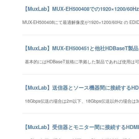
【MuxLab】MUX-EH500408での1920×1200/6
MUX-EH500408にて最適解像度が1920×1200/60Hz の
【MuxLab】MUX-EH500451と他社HDBase
基本的にはHDBaseT規格に準拠した製品であれば使用は可
【MuxLab】送信器とソース機器間に接続するH
18Gbps伝送の場合は2m以下、18Gbps伝送以外の場
【MuxLab】受信器とモニター間に接続するHDM