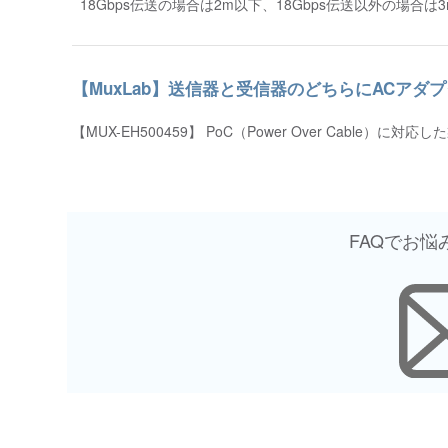
18Gbps伝送の場合は2m以下、18Gbps伝送以外の場合
【MuxLab】送信器と受信器のどちらにACア
【MUX-EH500459】 PoC（Power Over Ca
FAQでお