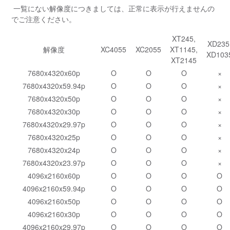
一覧にない解像度につきましては、正常に表示が行えませんの
でご注意ください。
XT245,
XD235
解像度
XC4055
XC2055
XT1145,
XD103
XT2145
7680x4320x60p
O
O
O
×
7680x4320x59.94p
O
O
O
×
7680x4320x50p
O
O
O
×
7680x4320x30p
O
O
O
×
7680x4320x29.97p
O
O
O
×
7680x4320x25p
O
O
O
×
7680x4320x24p
O
O
O
×
7680x4320x23.97p
O
O
O
×
4096x2160x60p
O
O
O
O
4096x2160x59.94p
O
O
O
O
4096x2160x50p
O
O
O
O
4096x2160x30p
O
O
O
O
4096x2160x29.97p
O
O
O
O