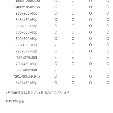
1600x1200x60p
O
O
O
O
1400x1050x75p
O
O
O
O
960x960x60p
O
O
O
O
848x480x60p
O
O
O
O
800x600x75p
O
O
O
O
800x600x60p
O
O
O
O
800x600x60p
O
O
O
O
800x1280x60p
×
O
O
O
720x576x50p
O
O
O
O
720x576x50i
×
×
×
×
720x480x60p
O
O
O
O
720x480x60i
×
×
×
×
720x480x59.94p
O
O
O
O
640x480x60p
O
O
O
O
※対応解像度は変更される場合がございます。
2025/5/30 現在