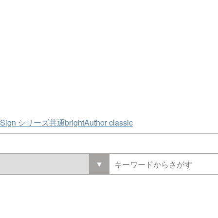
htSign シリーズ共通
brightAuthor classic