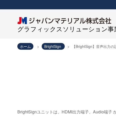
グラフィックスソリューション事業
ホーム
BrightSign
【BrightSign】音声出力
BrightSignユニットは、HDMI出力端子、Audio