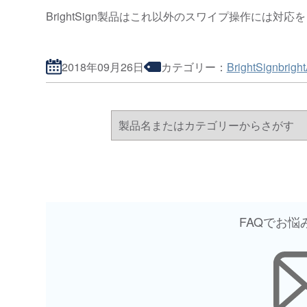
BrightSign製品はこれ以外のスワイプ操作には対
2018年09月26日
カテゴリー：
BrightSign
bright
FAQでお