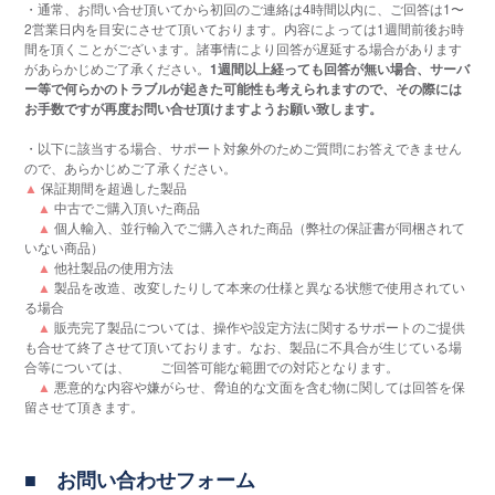
・通常、お問い合せ頂いてから初回のご連絡は4時間以内に、ご回答は1〜
2営業日内を目安にさせて頂いております。内容によっては1週間前後お時
間を頂くことがございます。諸事情により回答が遅延する場合があります
があらかじめご了承ください。
1週間以上経っても回答が無い場合、サーバ
ー等で何らかのトラブルが起きた可能性も考えられますので、その際には
お手数ですが再度お問い合せ頂けますようお願い致します。
・以下に該当する場合、サポート対象外のためご質問にお答えできません
ので、あらかじめご了承ください。
▲
保証期間を超過した製品
▲
中古でご購入頂いた商品
▲
個人輸入、並行輸入でご購入された商品（弊社の保証書が同梱されて
いない商品）
▲
他社製品の使用方法
▲
製品を改造、改変したりして本来の仕様と異なる状態で使用されてい
る場合
▲
販売完了製品については、操作や設定方法に関するサポートのご提供
も合せて終了させて頂いております。なお、製品に不具合が生じている場
合等については、 ご回答可能な範囲での対応となります。
▲
悪意的な内容や嫌がらせ、脅迫的な文面を含む物に関しては回答を保
留させて頂きます。
お問い合わせフォーム